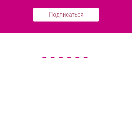
Подписаться
(с 09:00 до 21:00 без выходных)
г. Севастополь
ул. Борисова, 1/5, +7 (978) 218-33-20 (груминг) ул. П.
Силаева, 8, +7(978) 295-02-10 (груминг) Фиолент, СТ
Милосердие 2 участок 206, +7 (978) 257-00-14
(зоогостиница)